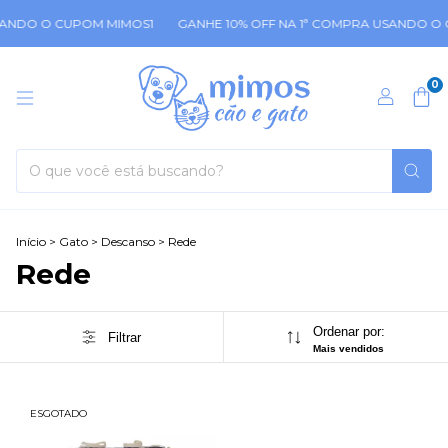
SANDO O CUPOM MIMOS1
GANHE 10% OFF NA 1ª COMPRA USANDO O 
0
Início
>
Gato
>
Descanso
>
Rede
Rede
Ordenar por:
Filtrar
Mais vendidos
ESGOTADO