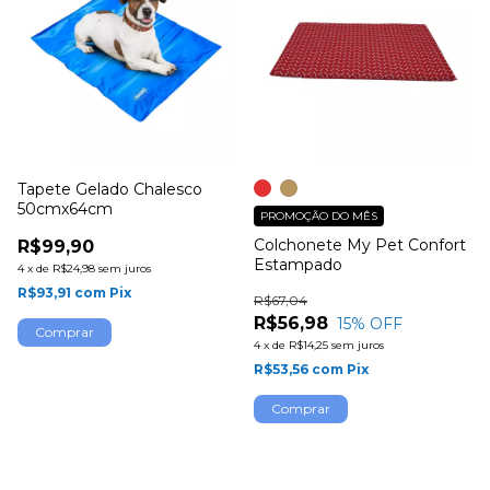
Tapete Gelado Chalesco
50cmx64cm
PROMOÇÃO DO MÊS
Colchonete My Pet Confort
R$99,90
Estampado
4
x
de
R$24,98
sem juros
R$93,91
com
Pix
R$67,04
R$56,98
15
% OFF
4
x
de
R$14,25
sem juros
R$53,56
com
Pix
Comprar