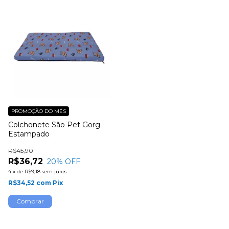
PROMOÇÃO DO MÊS
Colchonete São Pet Gorg
Estampado
R$45,90
R$36,72
20
% OFF
4
x
de
R$9,18
sem juros
R$34,52
com
Pix