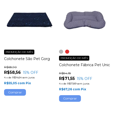
PROMOÇÃO DO MÊS
Colchonete São Pet Gorg
PROMOÇÃO DO MÊS
Colchonete Fábrica Pet Unic
R$68,90
R$58,56
15
% OFF
R$84,18
4
x
de
R$14,64
sem juros
R$71,55
15
% OFF
R$55,05
com
Pix
4
x
de
R$17,89
sem juros
R$67,26
com
Pix
Comprar
Comprar