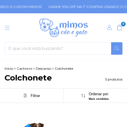
ANDO O CUPOM MIMOS1
GANHE 10% OFF NA 1ª COMPRA USANDO O C
0
Início
>
Cachorro
>
Descanso
>
Colchonete
Colchonete
5 produtos
Ordenar por:
Filtrar
Mais vendidos