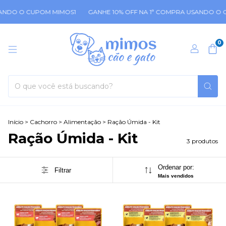
ANDO O CUPOM MIMOS1
GANHE 10% OFF NA 1ª COMPRA USANDO O 
0
Início
>
Cachorro
>
Alimentação
>
Ração Úmida - Kit
Ração Úmida - Kit
3 produtos
Ordenar por:
Filtrar
Mais vendidos