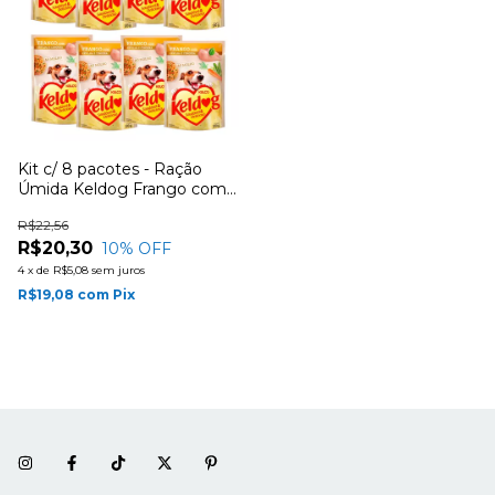
Kit c/ 8 pacotes - Ração
Úmida Keldog Frango com
Ervilha e Cenoura ao molho
R$22,56
R$20,30
10
% OFF
4
x
de
R$5,08
sem juros
R$19,08
com
Pix