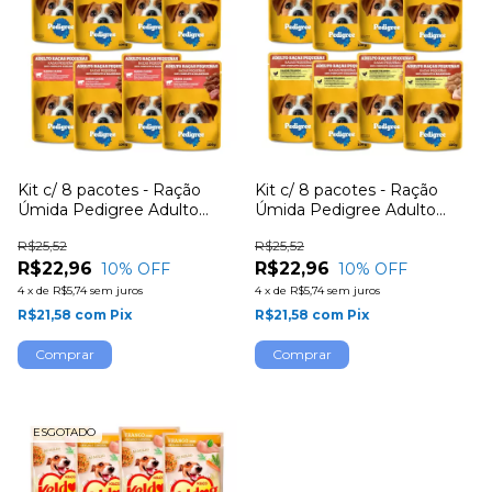
Kit c/ 8 pacotes - Ração
Kit c/ 8 pacotes - Ração
Úmida Pedigree Adulto
Úmida Pedigree Adulto
Raças Pequenas Carne ao
Raças Pequenas Frango ao
R$25,52
R$25,52
Molho
Molho
R$22,96
R$22,96
10
% OFF
10
% OFF
4
x
de
R$5,74
sem juros
4
x
de
R$5,74
sem juros
R$21,58
com
Pix
R$21,58
com
Pix
ESGOTADO