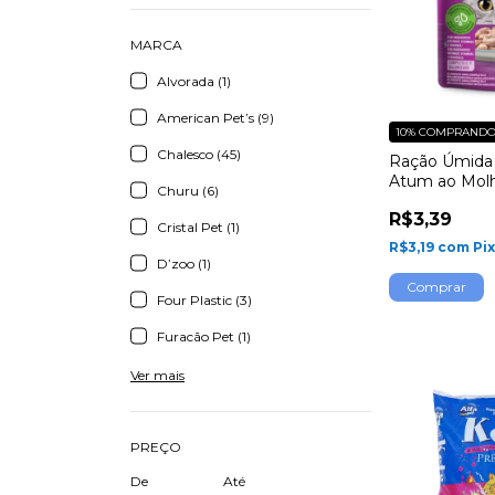
MARCA
Alvorada (1)
American Pet’s (9)
10%
COMPRANDO 
Chalesco (45)
Ração Úmida 
Atum ao Mol
Churu (6)
R$3,39
Cristal Pet (1)
R$3,19
com
Pi
D’zoo (1)
Four Plastic (3)
Furacão Pet (1)
Ver mais
PREÇO
De
Até