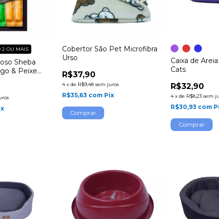
Cobertor São Pet Microfibra
2 OU MAIS
Urso
Caixa de Areia
moso Sheba
Cats
ngo & Peixe
R$37,90
nidades
4
x
de
R$9,48
sem juros
R$32,90
R$35,63
com
Pix
4
x
de
R$8,23
sem j
uros
R$30,93
com
P
ix
Comprar
Comprar