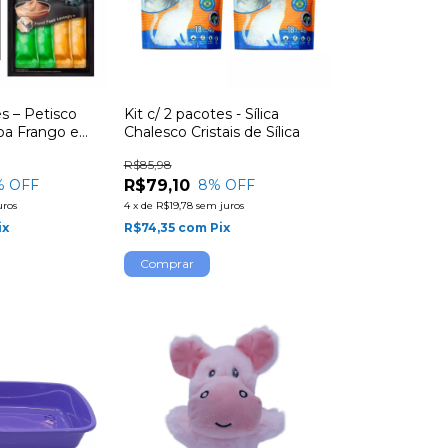
es – Petisco
Kit c/ 2 pacotes - Sílica
a Frango e
Chalesco Cristais de Sílica
e Branco c/ 4
R$85,98
R$79,10
% OFF
8
% OFF
uros
4
x
de
R$19,78
sem juros
ix
R$74,35
com
Pix