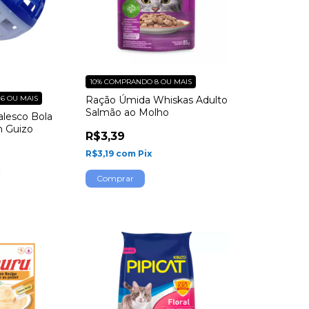
10%
COMPRANDO 8 OU MAIS
6 OU MAIS
Ração Úmida Whiskas Adulto
Salmão ao Molho
alesco Bola
m Guizo
R$3,39
R$3,19
com
Pix
x