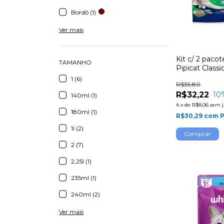
Bordô (1)
Ver mais
Kit c/ 2 pacot
TAMANHO
Pipicat Class
1 (6)
R$35,80
R$32,22
10
140ml (1)
4
x
de
R$8,06
sem j
180ml (1)
R$30,29
com
P
1l (2)
2 (7)
2,25l (1)
235ml (1)
240ml (2)
Ver mais