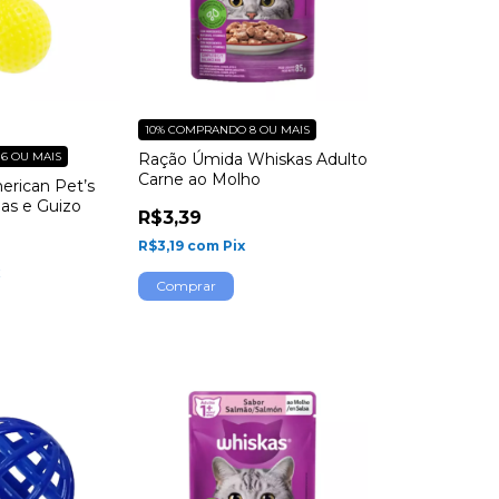
10%
COMPRANDO 8 OU MAIS
6 OU MAIS
Ração Úmida Whiskas Adulto
Carne ao Molho
erican Pet’s
as e Guizo
R$3,39
R$3,19
com
Pix
x