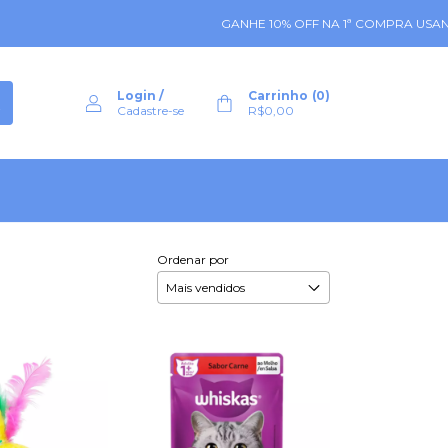
GANHE 10% OFF NA 1ª COMPRA USANDO O C
Login
/
Carrinho
(
0
)
Cadastre-se
R$0,00
Ordenar por