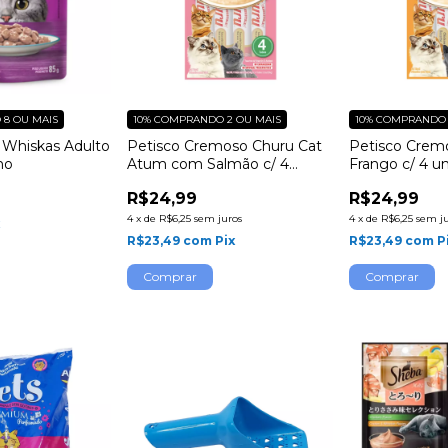
8 OU MAIS
10%
COMPRANDO 2 OU MAIS
10%
COMPRANDO 
Whiskas Adulto
Petisco Cremoso Churu Cat
Petisco Crem
ho
Atum com Salmão c/ 4
Frango c/ 4 u
unidades
R$24,99
R$24,99
4
x
de
R$6,25
sem juros
4
x
de
R$6,25
sem j
x
R$23,49
com
Pix
R$23,49
com
P