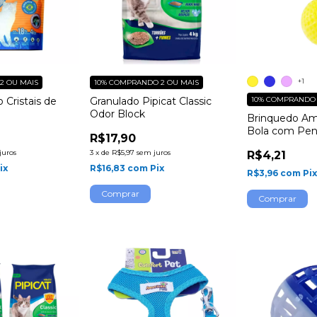
+1
2 OU MAIS
10%
COMPRANDO 2 OU MAIS
o Cristais de
Granulado Pipicat Classic
10%
COMPRANDO 
Odor Block
Brinquedo Am
Bola com Pen
R$17,90
juros
3
x
de
R$5,97
sem juros
R$4,21
ix
R$16,83
com
Pix
R$3,96
com
Pi
Comprar