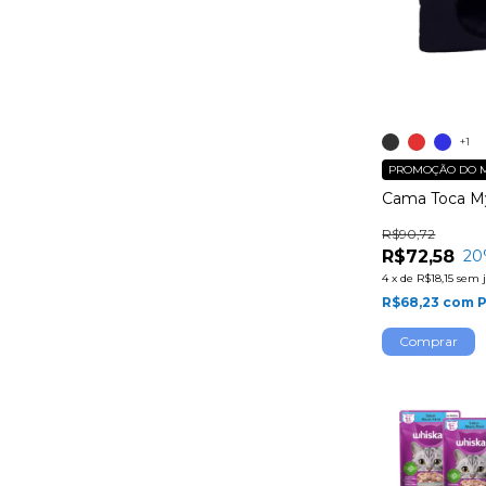
+1
PROMOÇÃO DO 
Cama Toca My
R$90,72
R$72,58
20
4
x
de
R$18,15
sem 
R$68,23
com
P
Comprar