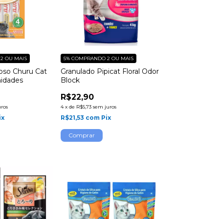
2 OU MAIS
5%
COMPRANDO 2 OU MAIS
oso Churu Cat
Granulado Pipicat Floral Odor
nidades
Block
R$22,90
uros
4
x
de
R$5,73
sem juros
ix
R$21,53
com
Pix