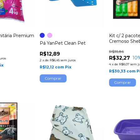
nitária Premium
Kit c/ 2 pacot
Cremoso Sheb
Pá YanPet Clean Pet
Frango & Peix
R$35,86
unidades
R$12,89
R$32,27
10
uros
2
x
de
R$6,45
sem juros
4
x
de
R$8,07
sem j
ix
R$12,12
com
Pix
R$30,33
com
P
Comprar