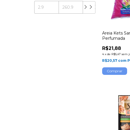
Areia Kets Sa
Perfumada
R$21,88
4
x
de
R$5,47
sem j
R$20,57
com
P