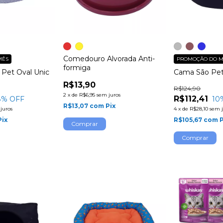
Comedouro Alvorada Anti-
MÊS
PROMOÇÃO DO M
formiga
 Pet Oval Unic
Cama São Pet
R$13,90
R$124,90
2
x
de
R$6,95
sem juros
R$112,41
8
% OFF
10
R$13,07
com
Pix
juros
4
x
de
R$28,10
sem j
Pix
R$105,67
com
P
Comprar
Comprar