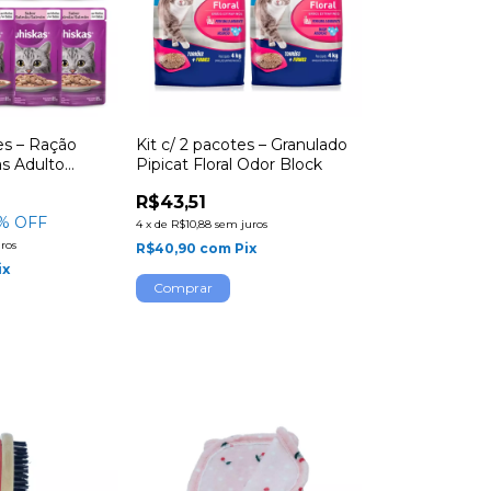
es – Ração
Kit c/ 2 pacotes – Granulado
s Adulto
Pipicat Floral Odor Block
lho
R$43,51
% OFF
4
x
de
R$10,88
sem juros
ros
R$40,90
com
Pix
ix