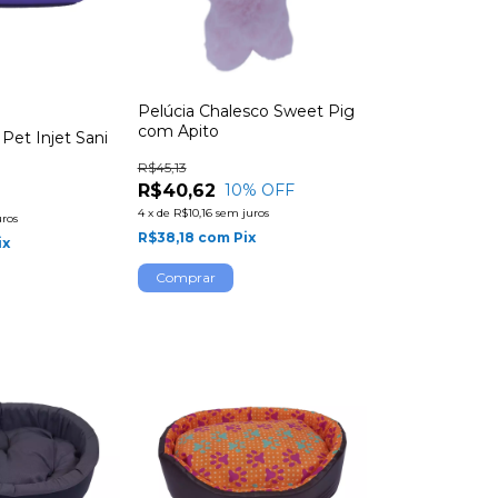
Pelúcia Chalesco Sweet Pig
com Apito
 Pet Injet Sani
R$45,13
R$40,62
10
% OFF
4
x
de
R$10,16
sem juros
uros
R$38,18
com
Pix
ix