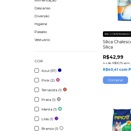
Alimentação
Descanso
Diversão
Higiene
Passeio
8%
COMPRANDO 
Vestuário
Sílica Chalesc
Sílica
R$42,99
COR
4
x
de
R$10,75
sem 
R$40,41
com
P
Azul (57)
Pink (2)
Terracota (1)
Prata (1)
Menta (1)
Lilás (1)
Branco (1)