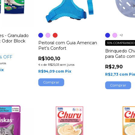
es - Granulado
+2
ic Odor Block
Peitoral com Guia American
10%
COMPRANDO 
Pet’s Confort
Brinquedo Ch
para Gato co
% OFF
R$100,10
uros
4
x
de
R$25,03
sem juros
R$2,90
ix
R$94,09
com
Pix
R$2,73
com
Pi
Comprar
Comprar