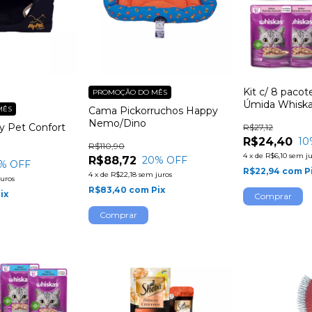
Kit c/ 8 pacot
PROMOÇÃO DO MÊS
Úmida Whiska
MÊS
Cama Pickorruchos Happy
Salmão ao Mo
Nemo/Dino
 Pet Confort
R$27,12
R$24,40
10
R$110,90
4
x
de
R$6,10
sem ju
R$88,72
20
% OFF
% OFF
R$22,94
com
P
4
x
de
R$22,18
sem juros
juros
R$83,40
com
Pix
ix
Comprar