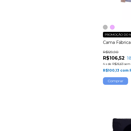
PROMOÇÃO DO 
Cama Fábrica
R$129,90
R$106,52
1
4
x
de
R$26,63
sem 
R$100,13
com
Comprar