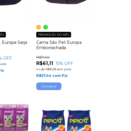
ÊS
PROMOÇÃO DO MÊS
 Europa Sarja
Cama São Pet Europa
Emborrachada
R$71,90
% OFF
R$61,11
15
% OFF
uros
4
x
de
R$15,28
sem juros
ix
R$57,44
com
Pix
Comprar