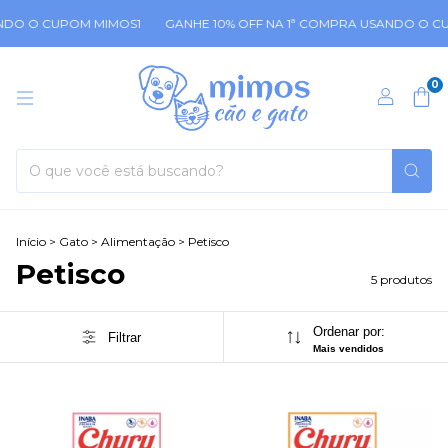
NDO O CUPOM MIMOS1
GANHE 10% OFF NA 1ª COMPRA USANDO O CU
0
Início
>
Gato
>
Alimentação
>
Petisco
Petisco
5 produtos
Ordenar por:
Filtrar
Mais vendidos