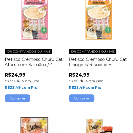
10%
COMPRANDO 2 OU MAIS
10%
COMPRANDO 2 OU MAIS
Petisco Cremoso Churu Cat
Petisco Cremoso Churu Cat
Atum com Salmão c/ 4
Frango c/ 4 unidades
unidades
R$24,99
R$24,99
4
x
de
R$6,25
sem juros
4
x
de
R$6,25
sem juros
R$23,49
com
Pix
R$23,49
com
Pix