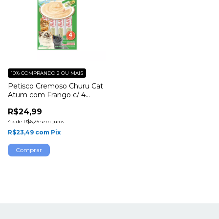
10%
COMPRANDO 2 OU MAIS
Petisco Cremoso Churu Cat
Atum com Frango c/ 4
unidades
R$24,99
4
x
de
R$6,25
sem juros
R$23,49
com
Pix