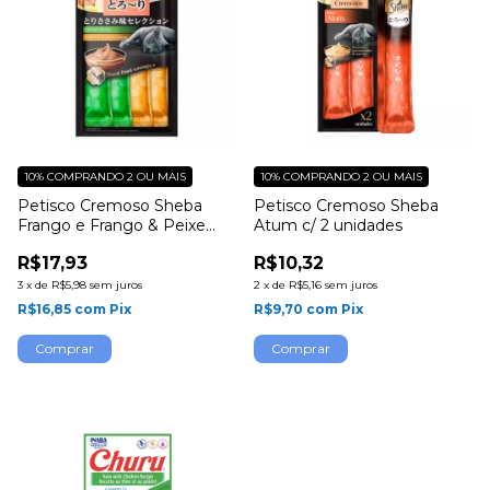
10%
COMPRANDO 2 OU MAIS
10%
COMPRANDO 2 OU MAIS
Petisco Cremoso Sheba
Petisco Cremoso Sheba
Frango e Frango & Peixe
Atum c/ 2 unidades
Branco c/ 4 unidades
R$17,93
R$10,32
3
x
de
R$5,98
sem juros
2
x
de
R$5,16
sem juros
R$16,85
com
Pix
R$9,70
com
Pix