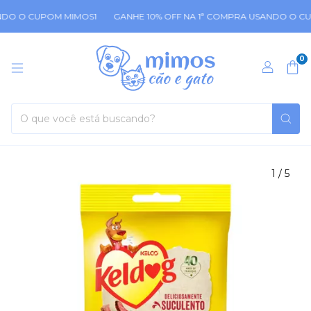
DO O CUPOM MIMOS1
GANHE 10% OFF NA 1ª COMPRA USANDO O CUP
0
1
/
5