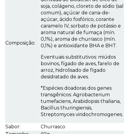
soja, colágeno, cloreto de sódio (sal
comum), açúcar de cana-de-
açúcar, ácido fosfórico, corante
caramelo IV, sorbato de potássio e
aroma natural de fumaça (mín.
0,1%), aroma de churrasco (mín.
Composição:
0,1%) e antioxidante BHA e BHT.
Eventuais substitutivos: miúdos
bovinos, fígado de aves, farelo de
arroz, hidrolisado de fígado
desidratado de aves.
*Espécies doadoras dos genes
transgênicos: Agrobacterium
tumefaciens, Arabidopsis thaliana,
Bacillus thuringiensis,
Streptomyces viridochromogenes.
Sabor:
Churrasco