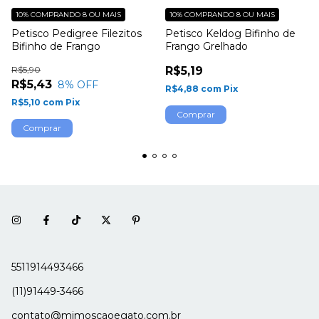
10%
COMPRANDO 8 OU MAIS
10%
COMPRANDO 8 OU MAIS
Petisco Pedigree Filezitos
Petisco Keldog Bifinho de
Bifinho de Frango
Frango Grelhado
R$5,90
R$5,19
R$5,43
8
% OFF
R$4,88
com
Pix
R$5,10
com
Pix
5511914493466
(11)91449-3466
contato@mimoscaoegato.com.br