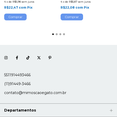
4
x
de
R$5,98
sem juros
4
x
de
R$5,87
sem juros
R$22,47
com
Pix
R$22,08
com
Pix
Comprar
5511914493466
(11)91449-3466
contato@mimoscaoegato.com.br
Departamentos