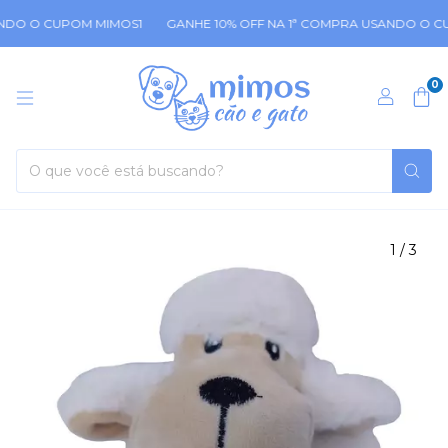
NDO O CUPOM MIMOS1
GANHE 10% OFF NA 1ª COMPRA USANDO O CU
0
1
/
3