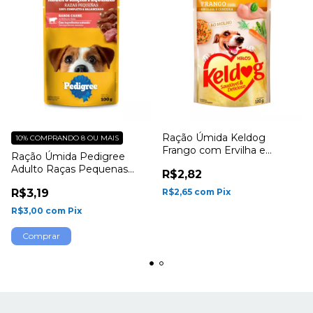
Ração Úmida Keldog
10%
COMPRANDO 8 OU MAIS
Frango com Ervilha e
Ração Úmida Pedigree
Cenoura ao molho
Adulto Raças Pequenas
R$2,82
Carne ao Molho
R$3,19
R$2,65
com
Pix
R$3,00
com
Pix