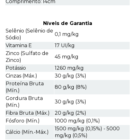
Comprimento:
14cm
Níveis de Garantia
Selênio (Selênio de
0,1 mg/kg
Sódio)
Vitamina E
17 UI/kg
Zinco (Sulfato de
45 mg/kg
Zinco)
Potássio
1260 mg/kg
Cinzas (Máx.)
30 g/kg (3%)
Proteína Bruta
80 g/kg (8%)
(Mín.)
Gordura Bruta
30 g/kg (3%)
(Mín.)
Fibra Bruta (Máx.)
20 g/kg (2%)
Fósforo (Mín.)
1000 mg/kg (0,1%)
1500 mg/kg (0,15%) - 5000
Cálcio (Mín.-Máx.)
mg/kg (0,5%)