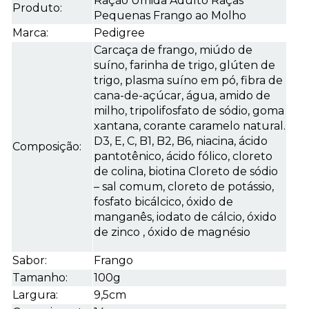
Ração Úmida Adulto Raças
Produto:
Pequenas Frango ao Molho
Marca:
Pedigree
Carcaça de frango, miúdo de
suíno, farinha de trigo, glúten de
trigo, plasma suíno em pó, fibra de
cana-de-açúcar, água, amido de
milho, tripolifosfato de sódio, goma
xantana, corante caramelo natural.
D3, E, C, B1, B2, B6, niacina, ácido
Composição:
pantotênico, ácido fólico, cloreto
de colina, biotina Cloreto de sódio
– sal comum, cloreto de potássio,
fosfato bicálcico, óxido de
manganês, iodato de cálcio, óxido
de zinco , óxido de magnésio
Sabor:
Frango
Tamanho:
100g
Largura:
9,5cm