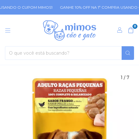
SANDO O CUPOM MIMOS1
GANHE 10% OFF NA 1ª COMPRA USANDO O
0
1
/
7