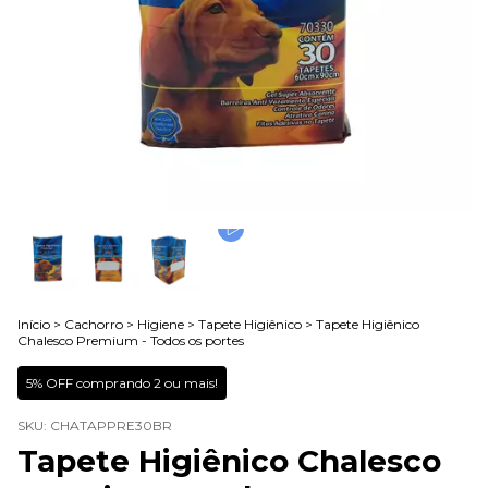
Início
>
Cachorro
>
Higiene
>
Tapete Higiênico
>
Tapete Higiênico
Chalesco Premium - Todos os portes
5% OFF comprando 2 ou mais!
SKU:
CHATAPPRE30BR
Tapete Higiênico Chalesco