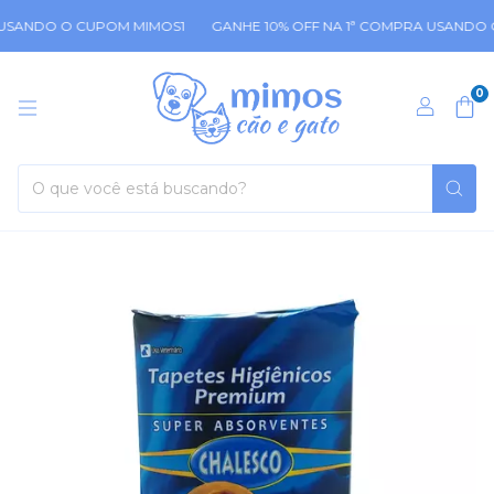
USANDO O CUPOM MIMOS1
GANHE 10% OFF NA 1ª COMPRA USANDO O
0