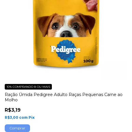
10%
COMPRANDO 8 OU MAIS
1
Ração Úmida Pedigree Adulto Raças Pequenas Carne ao
Ra
Molho
M
R$3,19
R
R$3,00
com
Pix
R